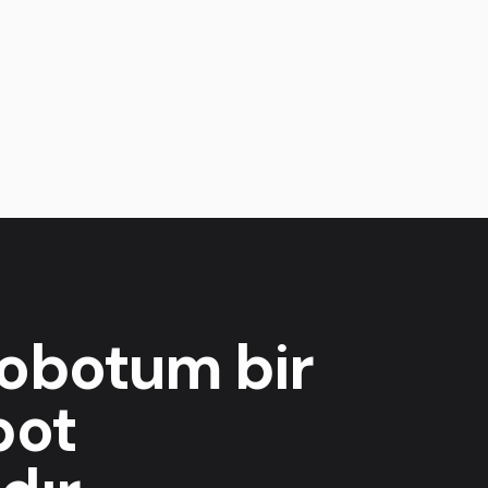
obotum bir
bot