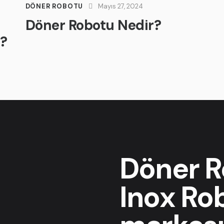
DÖNER ROBOTU
Mayıs 27, 2024
Döner Robotu Nedir?
z?
Döner R
Inox Ro